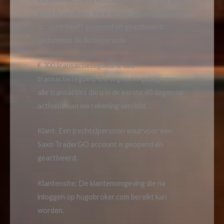
klant is van Saxo Bank en een Saxo TraderGO
account heeft geopend en geactiveerd
gedurende de Actieperiode
€ 300 transactietegoed: € 300
transactietegoed. Dit tegoed is geldig voor
alle transacties die u in de eerste 60 dagen na
activatie van uw rekening verricht.
Klant: Een (rechts)persoon waarvoor een
Saxo TraderGO account is geopend en
geactiveerd.
Klantensite: De klantenomgeving die na
inloggen op hugobroker.com bereikt kan
worden.