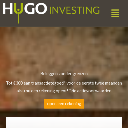
Skip
Menu
to
content
Beleggen zonder grenzen
Tot €300 aan transactietegoed* voor de eerste twee maanden
als u nu een rekening opent! *zie actievoorwaarden
open een rekening