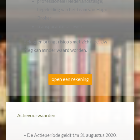
professionele (Nederlandstalige)
begeleiding van het team van Hugo
Broker
transparante tarieven
Beleggen brengt risico’s met zich mee. Uw
inleg kan minder waard worden.
open een rekening
Actievoorwaarden
– De Actieperiode geldt t/m 31 augustus 2020.