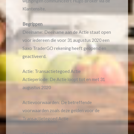
wijzigingen communiceert Hugo Broker via de
Klantensite.
Begrippen
Deelname: Deelname aan de Actie staat open
voor iedereen die voor 31 augustus 2020 een
Saxo TraderGO rekening heeft geopend en
geactiveerd.
Actie: Transactietegoed Actie
Actieperiode: De Actie loopt tot en met 31
augustus 2020
Actievoorwaarden: De betreffende
voorwaarden zoals deze gelden voor de
Transactietegoed Actie
Deelnemer: Een (rechts)persoon die nog geen