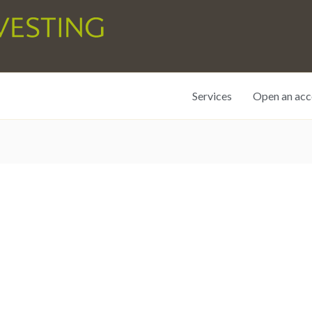
Services
Open an acc