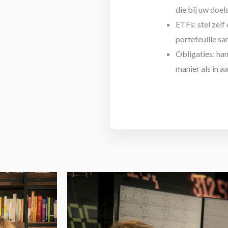
die bij uw doel
ETFs: stel zelf
portefeuille s
Obligaties: han
manier als in a