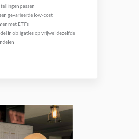
stellingen passen
 een gevarieerde low-cost
amen met ETFs
del in obligaties op vrijwel dezelfde
andelen