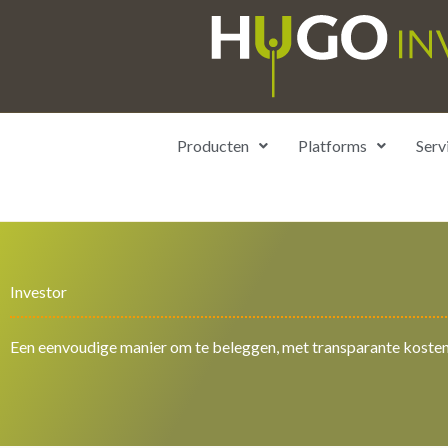
Ga
naar
de
inhoud
Producten
Platforms
Serv
Investor
Een eenvoudige manier om te beleggen, met transparante koste