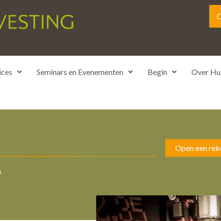
O
ices
Seminars en Evenementen
Begin
Over Hu
Open een rek
n