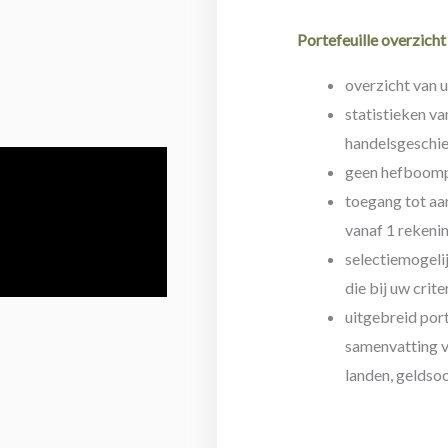
Portefeuille overzicht
overzicht van 
statistieken va
handelsgeschi
geen hefboomp
toegang tot aa
vanaf 1 rekeni
selectiemogeli
die bij uw crit
uitgebreid por
samenvatting v
landen, geldso