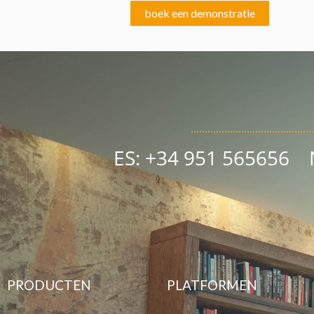
boek een demonstratie
ES: +34 951 565656
PRODUCTEN
PLATFORMEN