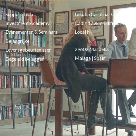
Support Team
Urb. La Carolina. Ctra. de
Investment Academy
Cádiz 179km Edificio Aries,
Evenementen & Seminars
Local N
Belangrijke
29602 Marbella
Levensgebeurtenissen
Málaga | Spain
Begeleid beleggen