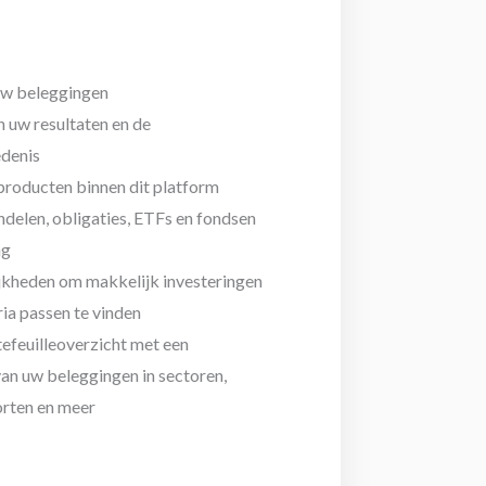
uw beleggingen
n uw resultaten en de
edenis
roducten binnen dit platform
ndelen, obligaties, ETFs en fondsen
ng
jkheden om makkelijk investeringen
eria passen te vinden
tefeuilleoverzicht met een
an uw beleggingen in sectoren,
orten en meer