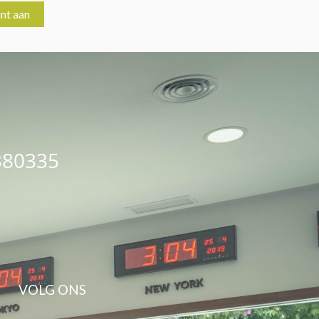
nt aan
380335
VOLG ONS