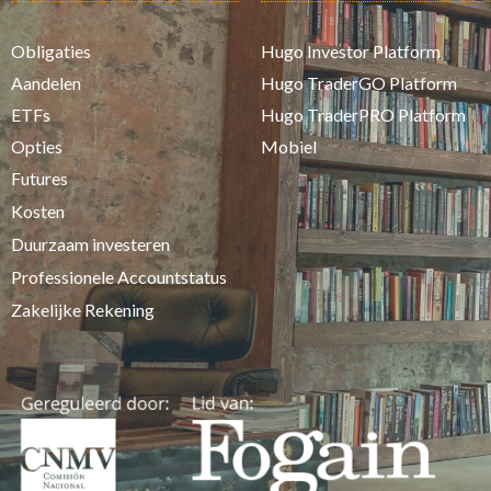
Obligaties
Hugo Investor Platform
Aandelen
Hugo TraderGO Platform
ETFs
Hugo TraderPRO Platform
Opties
Mobiel
Futures
Kosten
Duurzaam investeren
Professionele Accountstatus
Zakelijke Rekening