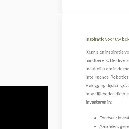
Inspiratie voor uw be
Kennis en inspiratie 
handbereik. De diver
makkelijk om in de mee
Intelligence, Robotic
Beleggingslijsten gev
mogelijkheden die bij
Investeren in:
Fondsen: inves
Aandelen: gere