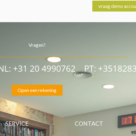
vraag demo accou
Vragen?
 NL: +31 20 4990762
PT: +351828
Open een rekening
SERVICE
CONTACT