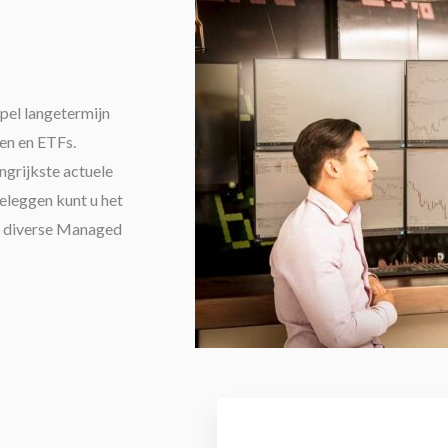
pel langetermijn
sen en ETFs.
ngrijkste actuele
beleggen kunt u het
e diverse Managed