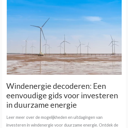
Windenergie
decoderen:
Een
eenvoudige
gids
voor
investeren
in
duurzame
energie
Windenergie decoderen: Een
eenvoudige gids voor investeren
in duurzame energie
Leer meer over de mogelijkheden en uitdagingen van
investeren in windenergie voor duurzame energie. Ontdek de