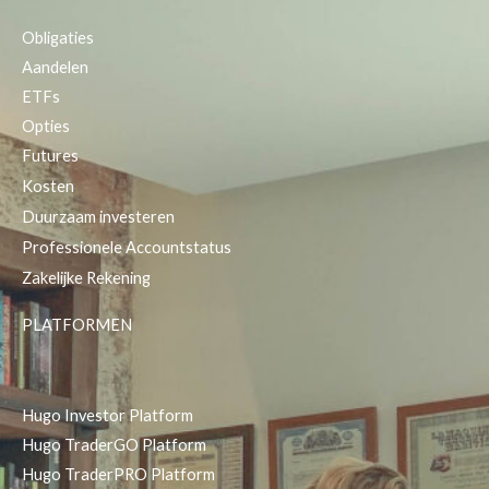
Obligaties
Aandelen
ETFs
Opties
Futures
Kosten
Duurzaam investeren
Professionele Accountstatus
Zakelijke Rekening
PLATFORMEN
Hugo Investor Platform
Hugo TraderGO Platform
Hugo TraderPRO Platform