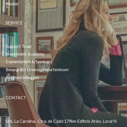
Mobiel
SERVICE
Support Team
Investment Academy
Evenementen & Seminars
Belangrijke Levensgebeurtenissen
Begeleid beleggen
CONTACT
Urb. La Carolina. Ctra. de Cádiz 179km Edificio Aries, Local N