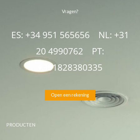
Vragen?
ES: +34 951 565656 NL: +31
20 4990762
PT:
+351828380335
Open een rekening
PRODUCTEN