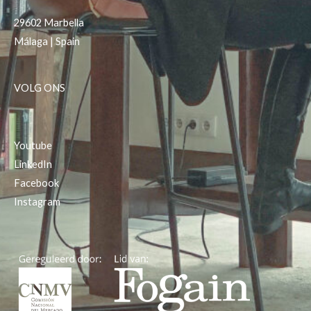
29602 Marbella
Málaga | Spain
VOLG ONS
Youtube
LinkedIn
Facebook
Instagram