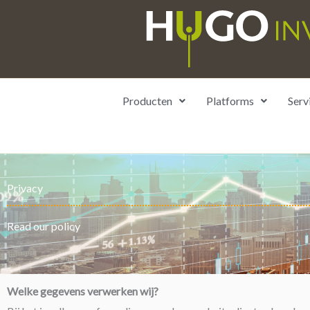
Ga
naar
de
inhoud
Producten
Platforms
Serv
Privacy
Read our policy
Welke gegevens verwerken wij?