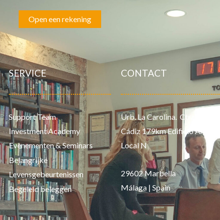
Open een rekening
SERVICE
CONTACT
Support Team
Urb. La Carolina. Ctra. de
Investment Academy
Cádiz 179km Edificio Aries,
Evenementen & Seminars
Local N
Belangrijke
29602 Marbella
Levensgebeurtenissen
Málaga | Spain
Begeleid beleggen