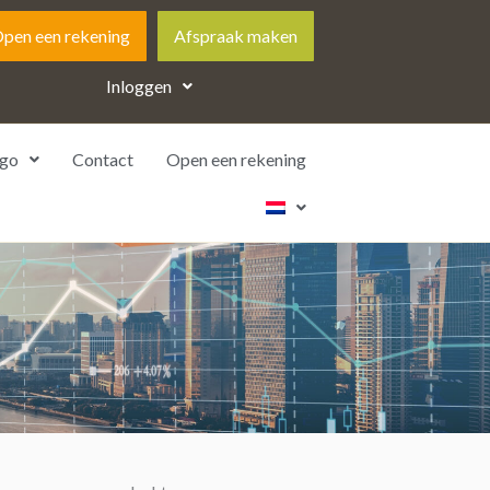
pen een rekening
Afspraak maken
Inloggen
go
Contact
Open een rekening