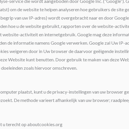
yse-service die wordt aangeboden door Google Inc. (“Google”). 
st) om de website te helpen analyseren hoe gebruikers de site g
nbegrip van uw IP-adres) wordt overgebracht naar en door Google 
den hoe u de website gebruikt, rapporten over de website-activitei
t website-activiteit en internetgebruik. Google mag deze informat
derden de informatie namens Google verwerken. Google zal Uw IP-a
ies weigeren door in Uw browser de daarvoor geëigende instelling
an deze Website kunt benutten. Door gebruik te maken van deze We
 doeleinden zoals hiervoor omschreven.
computer plaatst, kunt u de privacy-instellingen van uw browser 
bezoekt. De methode varieert afhankelijk van uw browser; raadplee
nt u terecht op aboutcookies.org