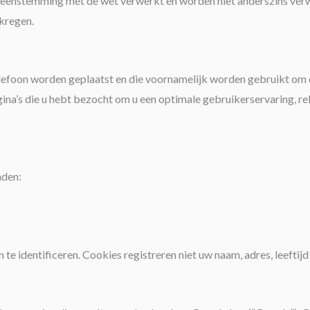
reenstemming met de wet verwerkt en worden niet anderszins verw
kregen.
elefoon worden geplaatst en die voornamelijk worden gebruikt om 
na’s die u hebt bezocht om u een optimale gebruikerservaring, re
nden:
e identificeren. Cookies registreren niet uw naam, adres, leeftijd