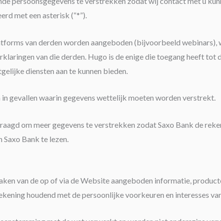
gende persoonsgegevens te verstrekken zodat wij contact met u ku
rd met een asterisk (“*”).
 platforms van derden worden aangeboden (bijvoorbeeld webinars)
laringen van die derden. Hugo is de enige die toegang heeft tot
gelijke diensten aan te kunnen bieden.
 in gevallen waarin gegevens wettelijk moeten worden verstrekt.
vraagd om meer gegevens te verstrekken zodat Saxo Bank de reken
n Saxo Bank te lezen.
en van de op of via de Website aangeboden informatie, producten
rekening houdend met de persoonlijke voorkeuren en interesses va