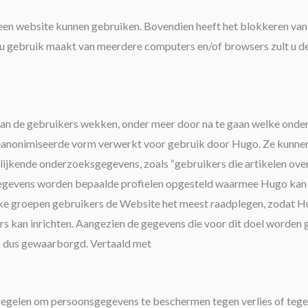
 van een website kunnen gebruiken. Bovendien heeft het blokkeren va
u gebruik maakt van meerdere computers en/of browsers zult u dez
van de gebruikers wekken, onder meer door na te gaan welke onde
anonimiseerde vorm verwerkt voor gebruik door Hugo. Ze kunnen
rgelijkende onderzoeksgegevens, zoals “gebruikers die artikelen ov
e gegevens worden bepaalde profielen opgesteld waarmee Hugo kan
elke groepen gebruikers de Website het meest raadplegen, zodat 
ers kan inrichten. Aangezien de gegevens die voor dit doel worde
is dus gewaarborgd. Vertaald met
regelen om persoonsgegevens te beschermen tegen verlies of teg