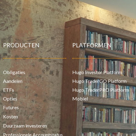
PRODUCTEN
PLATFORMEN
Obligaties
Hugo Investor Platform
Aandelen
Hugo TraderGO Platform
ETFs
Hugo TraderPRO Platform
Opties
Mobiel
Futures
Kosten
Duurzaam investeren
Professionele Accountstatus