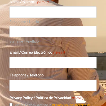
Name / Nombre
(Vereist)
macht. Maar ook een bedrijf dat veel last heeft
van de problemen in de economie en de winst
genereert uit hele andere diensten dan hun
First name / Nombre
online verkopen.
Het bewijst eens te meer hoe belangrijk het
voor een belegger is om goed zijn huiswerk te
Surname / Apellido
doen zodat je de beleggingsbeslissingen neemt
Email / Correo Electrónico
(Vereist)
op grond van de belangrijkste zaken en niet
alleen op grond van hoeveel Prime auto´s je op
een dag in de straat ziet rijden…
Telephone / Teléfono
Privacy Policy / Política de Privacidad
(Vereist)
I agree to the / Acepto la
privacy policy / política de