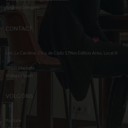
Begeleid beleggen
CONTACT
Urb. La Carolina. Ctra. de Cádiz 179km Edificio Aries, Local N
29602 Marbella
Málaga | Spain
VOLG ONS
Youtube