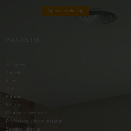
Open een rekening
PRODUCTEN
Obligaties
Aandelen
ETFs
Opties
Futures
Kosten
Duurzaam investeren
Professionele Accountstatus
Zakelijke Rekening