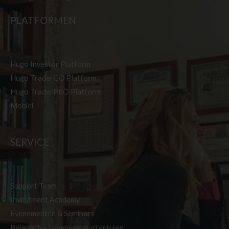
PLATFORMEN
Hugo Investor Platform
Hugo TraderGO Platform
Hugo TraderPRO Platform
Mobiel
SERVICE
Support Team
Investment Academy
Evenementen & Seminars
Belangrijke Levensgebeurtenissen