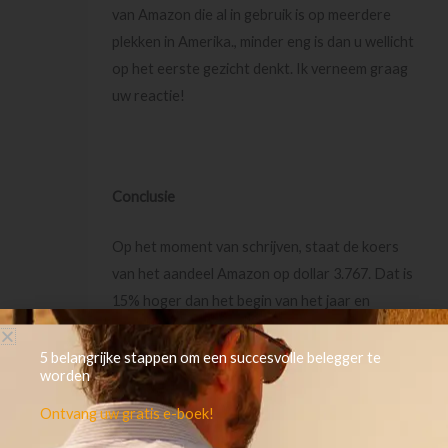
van Amazon die al in gebruik is op meerdere
plekken in Amerika., minder eng is dan u wellicht
op het eerste gezicht denkt. Ik verneem graag
uw reactie!
Conclusie
Op het moment van schrijven, staat de koers
van het aandeel Amazon op dollar 3.767. Dat is
15% hoger dan het begin van het jaar en
precies rond de vorige (hoogste) top van
medio juli van dit jaar.
5 belangrijke stappen om een succesvolle belegger te
worden
Kortom, een interessant bedrijf op vele
Ontvang uw gratis e-boek!
vlakken zoals merk, omzetten, marktaandeel en