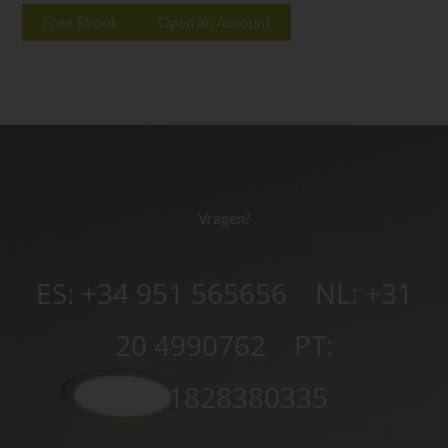
Free Ebook
Open an Account
Vragen?
ES: +34 951 565656 NL: +31
20 4990762
PT:
+351828380335