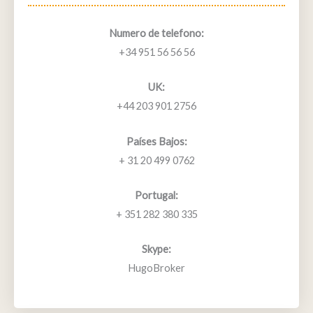
Numero de telefono:
+34 951 56 56 56
UK:
+44 203 901 2756
Países Bajos:
+ 31 20 499 0762
Portugal:
+ 351 282 380 335
Skype:
HugoBroker