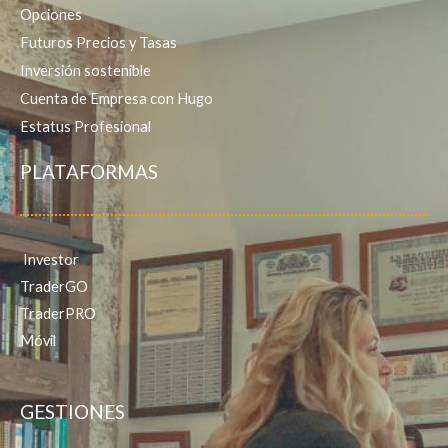
Opciones
Futuros
Precios y Tasas
Inversión sostenible
Cuenta de Empresa con Hugo
Estatus Profesional
PLATAFORMAS
Investor
TraderGO
TraderPRO
Móvil
GESTIONES