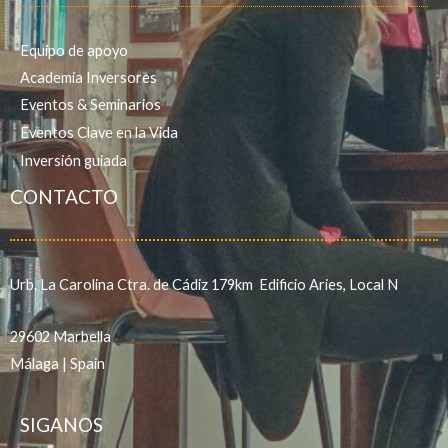
Equipo de apoyo
Academia Inversores
Eventos & Seminarios
Eventos Clave en la Vida
Inversión guiada
CONTACTO
Urb. La Carolina Ctra. de Cádiz 179km Edificio Aries, Local N
29602 Marbella
Málaga | Spain
SIGANOS