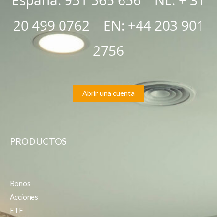
España: 951 565 656 NL:
+ 31
20 499 0762
EN:
+44 203 901
2756
Abrir una cuenta
PRODUCTOS
Bonos
Acciones
ETF