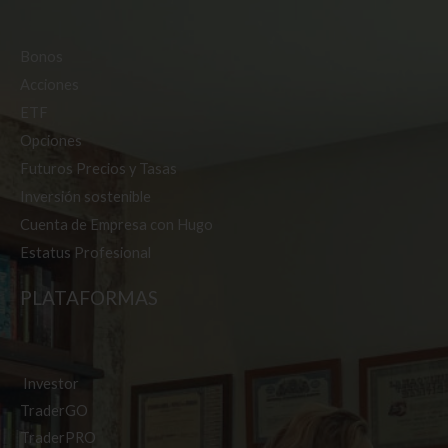
Bonos
Acciones
ETF
Opciones
Futuros
Precios y Tasas
Inversión sostenible
Cuenta de Empresa con Hugo
Estatus Profesional
PLATAFORMAS
Investor
TraderGO
TraderPRO