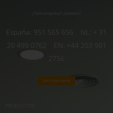
¿Tiene preguntas? ¡Llamenos!
España: 951 565 656 NL:
+ 31
20 499 0762
EN:
+44 203 901
2756
Abrir una cuenta
PRODUCTOS