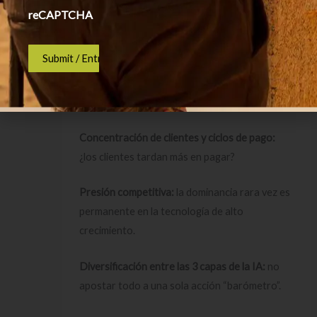
reCAPTCHA
Flujo de caja frente a beneficio contable:
¿los
números se convierten en efectivo?
Fortaleza del balance:
poca deuda y mucha
caja aportan resiliencia.
Concentración de clientes y ciclos de pago:
¿los clientes tardan más en pagar?
Presión competitiva:
la dominancia rara vez es
permanente en la tecnología de alto
crecimiento.
Diversificación entre las 3 capas de la IA:
no
apostar todo a una sola acción “barómetro”.