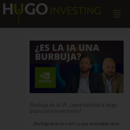
Ir
Menú
al
contenido
Burbuja de la IA: ¿oportunidad a largo
plazo para inversores?
¿Burbuja de la IA o no? Lo que el estallido de la