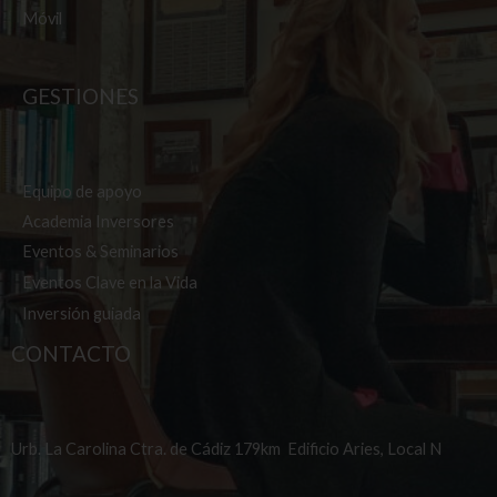
Móvil
GESTIONES
Equipo de apoyo
Academia Inversores
Eventos & Seminarios
Eventos Clave en la Vida
Inversión guiada
CONTACTO
Urb. La Carolina Ctra. de Cádiz 179km Edificio Aries, Local N