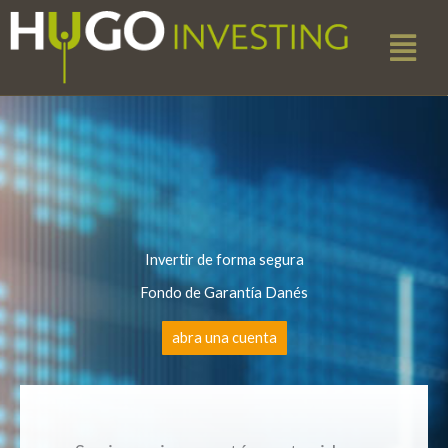
Ir
Menú
al
contenido
Invertir de forma segura
Fondo de Garantía Danés
abra una cuenta