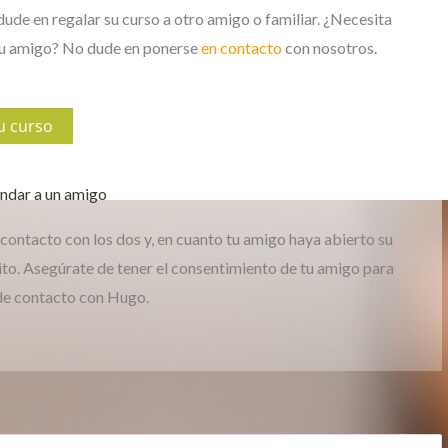
de en regalar su curso a otro amigo o familiar. ¿Necesita
 su amigo? No dude en ponerse
en contacto
con nosotros.
tu curso
ndar a un amigo
contacto con los dos y, en cuanto tu amigo haya abierto su
ito. Asegúrate de tener el consentimiento de tu amigo para
de contacto con Hugo.