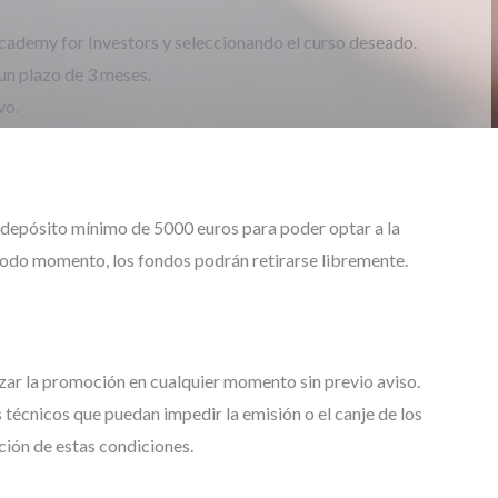
cademy for Investors y seleccionando el curso deseado.
 un plazo de 3 meses.
vo.
n depósito mínimo de 5000 euros para poder optar a la
 todo momento, los fondos podrán retirarse libremente.
izar la promoción en cualquier momento sin previo aviso.
técnicos que puedan impedir la emisión o el canje de los
ción de estas condiciones.