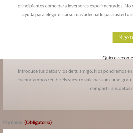
principiantes como para inversores experimentados. No du
ayuda para elegir el curso más adecuado para usted o
elige 
Quiero recome
Introduce tus datos y los de tu amigo. Nos pondremos en 
cuenta, ambos recibiréis vuestro vale para un curso gratu
compartir sus datos 
My name
(Obligatorio)