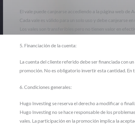
El vale puede canjearse accediendo a la página web de A
Cada vale es válido para un solo uso y debe canjearse en
Los vales son transferibles pero no tienen valor en efecti
5. Financiación de la cuenta:
La cuenta del cliente referido debe ser financiada con u
promoción. No es obligatorio invertir esta cantidad. En
6. Condiciones generales:
Hugo Investing se reserva el derecho a modificar o final
Hugo Investing no se hace responsable de los problemas 
vales. La participación en la promoción implica la acepta