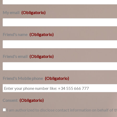
My email
(Obligatorio)
Friend's name
(Obligatorio)
Friend's email
(Obligatorio)
Friend's Mobile phone
(Obligatorio)
Consent
(Obligatorio)
I am authorized to disclose contact information on behalf of th