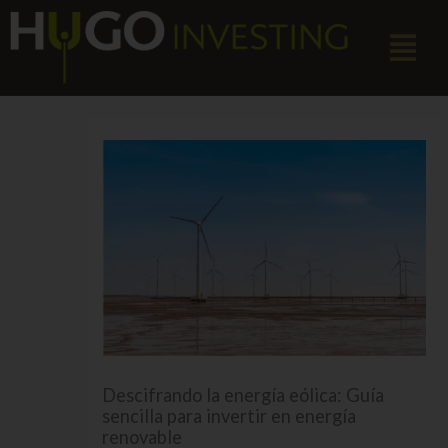
Ir
Menú
al
contenido
Descifrando la energía eólica: Guía
sencilla para invertir en energía
renovable