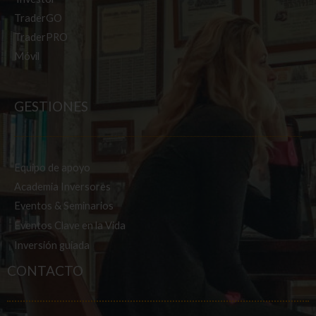
TraderGO
TraderPRO
Móvil
GESTIONES
Equipo de apoyo
Academia Inversores
Eventos & Seminarios
Eventos Clave en la Vida
Inversión guiada
CONTACTO