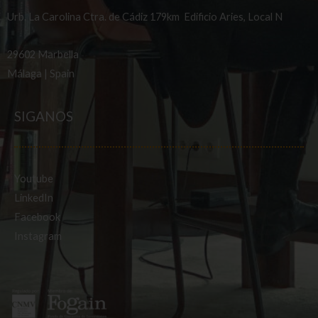
Urb. La Carolina Ctra. de Cádiz 179km Edificio Aries, Local N
29602 Marbella
Málaga | Spain
SIGANOS
Youtube
LinkedIn
Facebook
Instagram