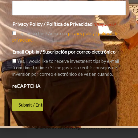
Alex_(bank)
Privacy Policy / Política de Privacidad
(Obligatorio)
La información contenida en este artículo no
I agree to the / Acepto la
privacy policy / política de
debe interpretarse como asesoramiento de
privacidad.
inversión individual. Aunque Hugo recopila y
Email Opt-in / Suscripción por correo electrónico
mantiene estas páginas a partir de fuentes
fiables, Hugo no puede garantizar que la
Yes, I would like to receive investment tips by e-mail
from time to time / Sí, me gustaría recibir consejos de
información sea exacta, completa y
inversión por correo electrónico de vez en cuando.
actualizada. Cualquier información utilizada a
reCAPTCHA
partir de este artículo sin previa verificación o
asesoramiento, es bajo su propio riesgo. Le
aconsejamos que sólo invierta en productos
que se ajusten a sus conocimientos y
experiencia y que no invierta en instrumentos
financieros cuyos riesgos desconozca.