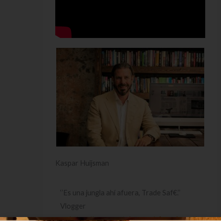
Kaspar Huijsman
‘’Es una jungla ahí afuera, Trade Saf€.’’
Vlogger
en
https://www.youtube.com/c/hugoinvesti