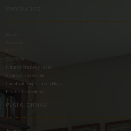
PRODUCTOS
Bonos
Acciones
ETF
Opciones
Futuros
Precios y Tasas
Inversión sostenible
Cuenta de Empresa con Hugo
Estatus Profesional
PLATAFORMAS
Investor