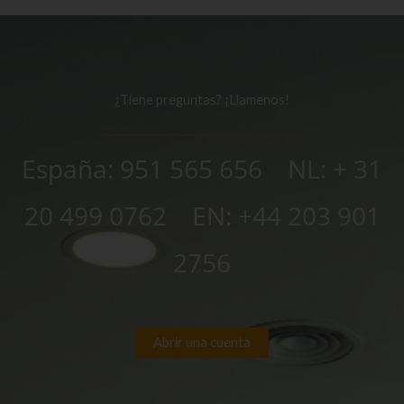
¿Tiene preguntas? ¡Llamenos!
España: 951 565 656 NL:
+ 31
20 499 0762
EN:
+44 203 901
2756
Abrir una cuenta