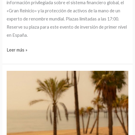
información privilegiada sobre el sistema financiero global, el
«Gran Reinicio» y la protección de activos de la mano de un
experto de renombre mundial. Plazas limitadas a las 17:00.
Reserve su plaza para este evento de inversión de primer nivel
en España.
Leer más »
Noche
para
inversores
privados:
Información
fiscal
y
de