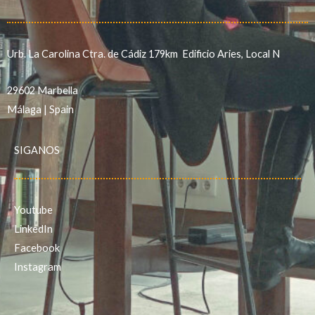
Urb. La Carolina Ctra. de Cádiz 179km Edificio Aries, Local N
29602 Marbella
Málaga | Spain
SIGANOS
Youtube
LinkedIn
Facebook
Instagram