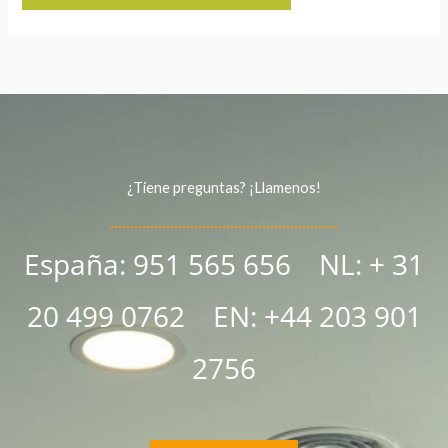
¿Tiene preguntas? ¡Llamenos!
España: 951 565 656 NL:
+ 31
20 499 0762
EN:
+44 203 901
2756