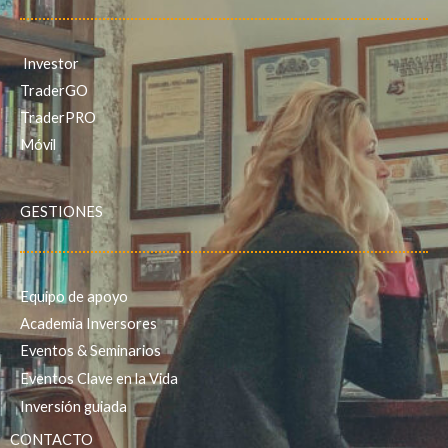
Investor
TraderGO
TraderPRO
Móvil
GESTIONES
Equipo de apoyo
Academia Inversores
Eventos & Seminarios
Eventos Clave en la Vida
Inversión guiada
CONTACTO