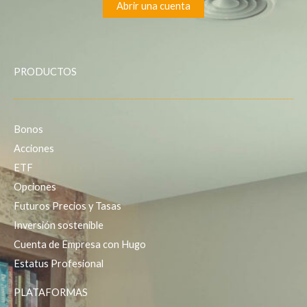
Abrir una cuenta
PRODUCTOS
Bonos
Acciones
ETF
Opciones
Futuros
Precios y Tasas
Inversión sostenible
Cuenta de Empresa con Hugo
Estatus Profesional
PLATAFORMAS