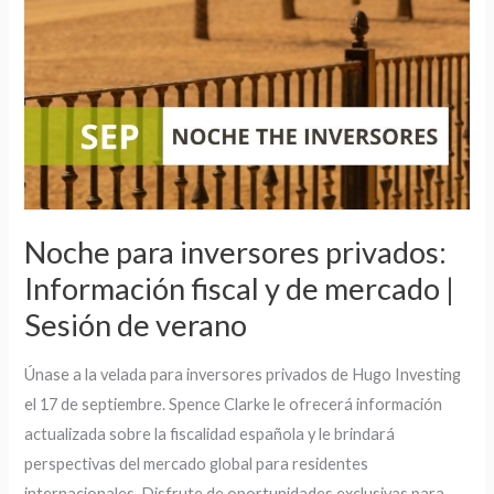
mercado
|
Sesión
de
verano
Noche para inversores privados:
Información fiscal y de mercado |
Sesión de verano
Únase a la velada para inversores privados de Hugo Investing
el 17 de septiembre. Spence Clarke le ofrecerá información
actualizada sobre la fiscalidad española y le brindará
perspectivas del mercado global para residentes
internacionales. Disfrute de oportunidades exclusivas para